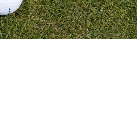
 zitten schitterende exemplaren tussen. Bijvoorbeeld
. Terwijl je t