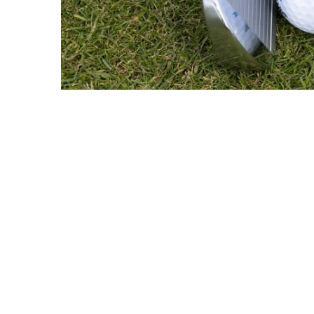
Nederland heeft ruim 300 golfbanen en hier
Golfbaan De Texelse op Waddeneiland Texel
READ MORE