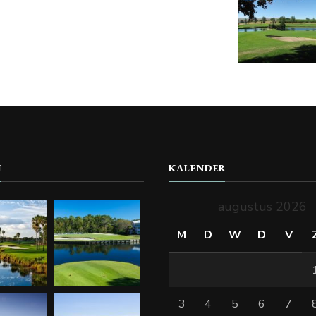
J
KALENDER
augustus 2026
M
D
W
D
V
3
4
5
6
7