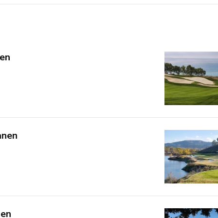
nen
anen
nen