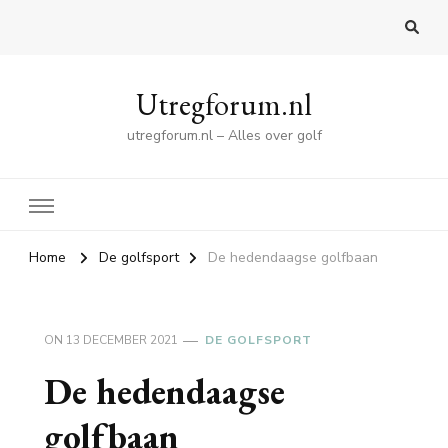
Utregforum.nl
utregforum.nl – Alles over golf
Home
De golfsport
De hedendaagse golfbaan
ON
13 DECEMBER 2021
DE GOLFSPORT
De hedendaagse
golfbaan